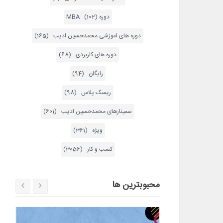
دوره MBA (102)
دوره های اموزشی محمدحسین ادیب (165)
دوره های کاربردی (68)
رایگان (94)
ریسک پلاس (98)
سمینارهای محمدحسین ادیب (601)
ویژه (361)
کسب و کار (3056)
محبوبترین ها