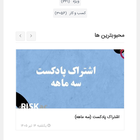
ویژه (361)
کسب و کار (3056)
محبوبترین ها
دوره پیش بینی تغییرات ژئوپولتیک و خاورمیانه در سال
دوره پ
1400(رایگان)
1400(رایگان)
پنجشنبه ۲۸ خرداد ۱۴۰۵