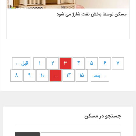
مسکن توسط بخش نفت شارژ می شود
7
6
5
4
3
2
1
← قبل
بعد →
15
14
...
10
9
8
جستجو در مسکن