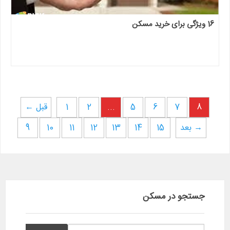
16 ویژگی برای خرید مسکن
8
7
6
5
...
2
1
← قبل
بعد →
15
14
13
12
11
10
9
جستجو در مسکن