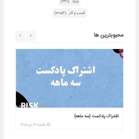
ویژه (361)
کسب و کار (3056)
محبوبترین ها
دوره پیش بینی تغییرات ژئوپولتیک و خاورمیانه در سال
دوره پ
1400(رایگان)
1400(رایگان)
پنجشنبه ۲۸ خرداد ۱۴۰۵