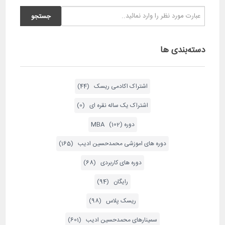
ادیب است اشتراک طلایی و نقره ای دسترسی به دوره
های اموزشی دارند
پاسخ
دسته‌بندی ها
اشتراک اکادمی ریسک (44)
اشتراک یک ساله نقره ای (0)
دوره MBA (102)
دوره های اموزشی محمدحسین ادیب (165)
دوره های کاربردی (68)
رایگان (94)
ریسک پلاس (98)
سمینارهای محمدحسین ادیب (601)