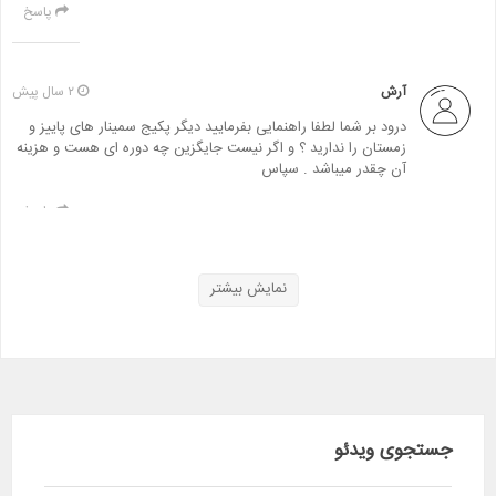
پاسخ
آرش
۲ سال پیش
درود بر شما لطفا راهنمایی بفرمایید دیگر پکیج سمینار های پاییز و
زمستان را ندارید ؟ و اگر نیست جایگزین چه دوره ای هست و هزینه
آن چقدر میباشد . سپاس
پاسخ
نمایش بیشتر
کاظم کریمی
۲ سال پیش
با سلام و خسته نباشید دوره های جامع طلا و دلار هم شامل اشتراک
فیروزه می شود؟
پاسخ
جستجوی ویدئو
ریسک بازار
۲ سال پیش
خیر اشتراک فیروزه فقط تک سمینارهای محمدحسین