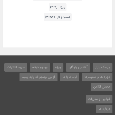
ویژه (361)
کسب و کار (3056)
ریسک بازار
آکادمی رایگان
ویژه
ویدیو کوتاه
خرید اشتراک
دوره ها و سمینارها
ارتباط با ما
اولین ویدیو که باید ببنید
پخش انلاین
قوانین و مقررات
درباره ما