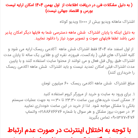
( به دلیل مشکلات فنی در دریافت اطلاعات از اول بهمن 1404 امکان ارایه لیست
بورس و اقتصاد جهانی نیست)
اشتراک ماهانه ویدیو بیش از 11000 ویدیو کوتاه
به دلیل اینکه با پایان اشتراک شش ماهه دسترسی شما به فایلها دیگر امکان پذیر
نمی باشد لطفا فایلهای صوت و تصویر مورد نیاز را دانلود نمایید.
از اول اسفند ماه 1404 فقط اشتراک شش ماهه آکادمی ریسک ارایه می شود و
کلیه اشتراک های قبلی ( پادکست، فیروزه، نقره ای و طلایی یک ساله تا پایان مدت
اشتراک طبق روال قبل فعال و می توانند از محتوا سایت استفاده کنند و با پایین
مدت اشتراک قبلی امکان تمدید نیست و باید اشتراک شش ماهه اکادمی ریسک
را خریداری کنند)
مبلغ اشتراک شش ماهه اکادمی ریسک 60 میلیون تومان
1. برای ورود به سایت و خرید از مرورگر کروم استفاده کنید
2. ممکن است خریدهای بین ساعت 23:30 تا 00:30 به جهت عملیات سیستم
بانکی با مشکل مواجه شود. لذا از خرید در این ساعت خودداری نمایید
3. در صورت بروز مشکل و هر سوال با شماره 02188676676 واتساپ
09013770476 تماس بگیرید
با توجه به اختلال اینترنت در صورت عدم ارتباط