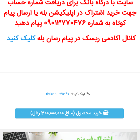
سایت با درگاه بانک برای دریافت شماره حساب
جهت خرید اشتراک در اپلیکیشن بله یا ارسال پیام
کوتاه به شماره 09013770476 پیام دهید
کانال اکادمی ریسک در پیام رسان بله
کلیک کنید
لینک کوتاه:
riskac.ir/9340
خرید محصول (مبلغ 300,000,000 ریال)