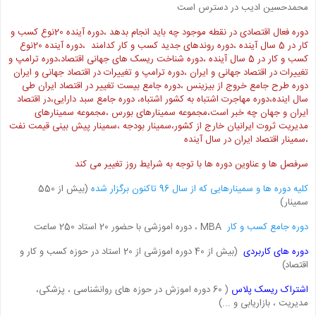
محمدحسین ادیب در دسترس است
دوره فعال اقتصادی در نقطه موجود چه باید انجام بدهد ،دوره آینده 20نوع کسب و
کار در 5 سال آینده ،دوره روندهای جدید کسب و کار کدامند ،دوره آینده 20نوع
کسب و کار در 5 سال آینده ،دوره شناخت ریسک های جهانی اقتصاد،دوره ترامپ و
تغییرات در اقتصاد جهانی و ایران ،دوره ترامپ و تغییرات در اقتصاد جهانی و ایران
دوره طرح جامع خروج از بیزینس ،دوره جامع بیست تغییر در اقتصاد ایران طی
سال اینده،دوره مهاجرت اشتباه به کشور اشتباه، دوره جامع سبد دارایی،در اقتصاد
ایران و جهان چه خبر است،مجموعه سمینارهای بورس ،مجموعه سمینارهای
مدیریت ثروت ایرانیان خارج از کشور،سمینار بودجه ،سمینار پیش بینی قیمت نفت
،سمینار اقتصاد ایران در سال آینده
سرفصل ها و عناوین دوره ها با توجه به شرایط روز تغییر می کند
کلیه دوره ها و سمینارهایی که از سال 96 تاکنون برگزار شده
(بیش از 550
سمینار)
دوره جامع کسب و کار
MBA ، دوره اموزشی با حضور 20 استاد 250 ساعت
دوره های کاربردی
(بیش از 40 دوره اموزشی از 20 استاد در حوزه کسب و کار و
اقتصاد)
اشتراک ریسک پلاس
( 60 دوره اموزش در حوزه های روانشناسی ، پزشکی،
مدیریت ، بازاریابی و ...)