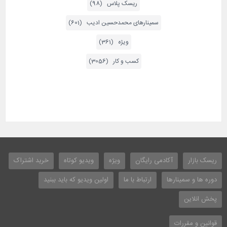
ریسک پلاس (98)
سمینارهای محمدحسین ادیب (601)
ویژه (361)
کسب و کار (3056)
ریسک بازار
آکادمی رایگان
ویژه
ویدیو کوتاه
خرید اشتراک
دوره ها و سمینارها
ارتباط با ما
اولین ویدیو که باید ببنید
پخش انلاین
قوانین و مقررات