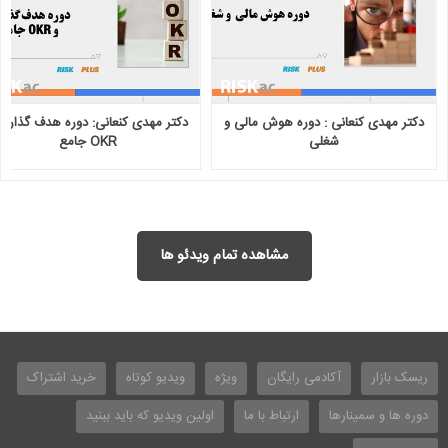
دکتر مهدی کنعانی : دوره هوش مالی و
دکتر مهدی کنعانی: دوره هدف گذاری
شغلی
OKR جامع
مشاهده تمام ویدئو ها
ریسک بازار
آکادمی رایگان
ویژه
ویدیو کوتاه
خرید اشتراک
دوره ها و سمینارها
ارتباط با ما
اولین ویدیو که باید ببنید