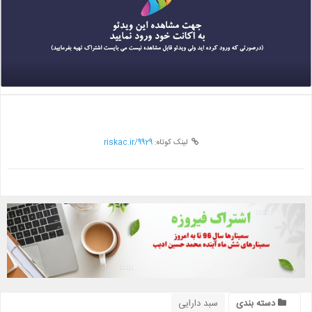
لینک کوتاه:
riskac.ir/9929
دسته بندی
سبد دارایی