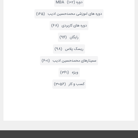
دوره MBA (102)
دوره های اموزشی محمدحسین ادیب (165)
دوره های کاربردی (68)
رایگان (94)
ریسک پلاس (98)
سمینارهای محمدحسین ادیب (601)
ویژه (361)
کسب و کار (3056)