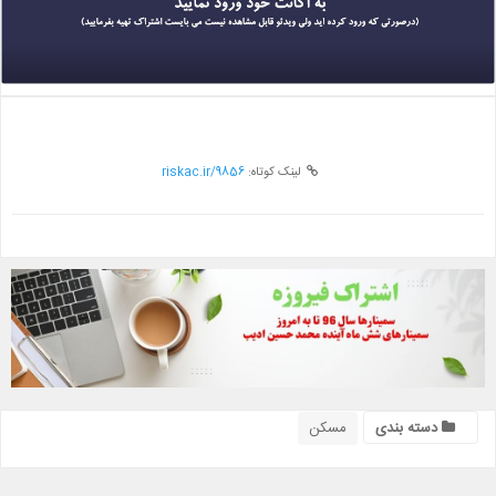
لینک کوتاه:
riskac.ir/9856
دسته بندی
مسکن