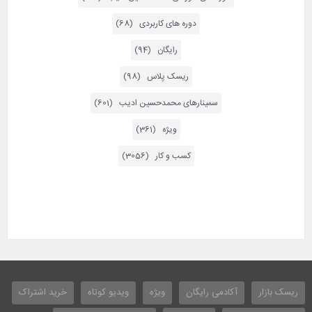
دوره های کاربردی (68)
رایگان (94)
ریسک پلاس (98)
سمینارهای محمدحسین ادیب (601)
ویژه (361)
کسب و کار (3056)
ریسک بازار
آکادمی رایگان
ویژه
ویدیو کوتاه
خرید اشتراک