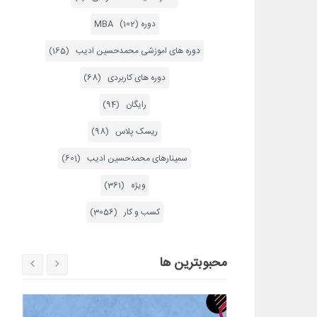
دوره MBA (102)
دوره های اموزشی محمدحسین ادیب (165)
دوره های کاربردی (68)
رایگان (94)
ریسک پلاس (98)
سمینارهای محمدحسین ادیب (601)
ویژه (361)
کسب و کار (3056)
محبوبترین ها