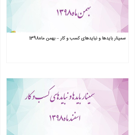
سمینار بایدها و نبایدهای کسب و کار – بهمن ماه1398