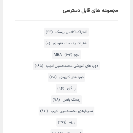
مجموعه های قابل دسترسی
اشتراک اکادمی ریسک (44)
اشتراک یک ساله نقره ای (0)
دوره MBA (102)
دوره های اموزشی محمدحسین ادیب (165)
دوره های کاربردی (68)
رایگان (94)
ریسک پلاس (98)
سمینارهای محمدحسین ادیب (601)
ویژه (361)