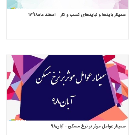
سمینار بایدها و نبایدهای کسب و کار – اسفند ماه1398
سمینار عوامل موثر بر نرخ مسکن - آبان98