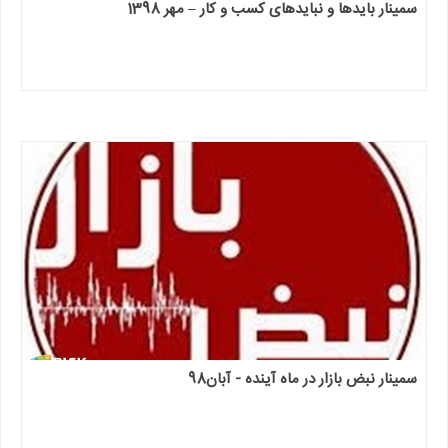
سمینار بایدها و نبایدهای کسب و کار – مهر 1398
سمینار نبض بازار در ماه آینده - آبان98