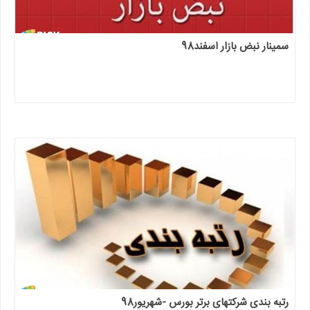
سمینار نبض بازار اسفند98
رتبه بندی شرکتهای برتر بورس -شهریور98