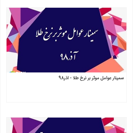
سمینار عوامل موثر بر نرخ طلا - اذر98