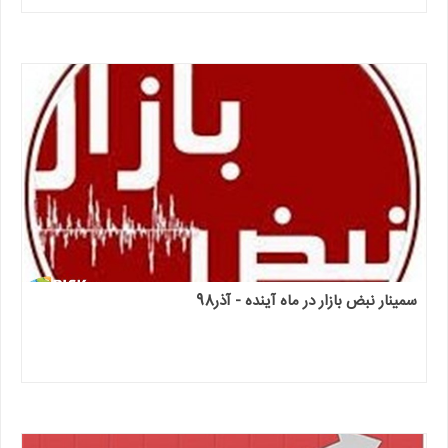
سمینار نبض بازار در ماه آینده - آذر98