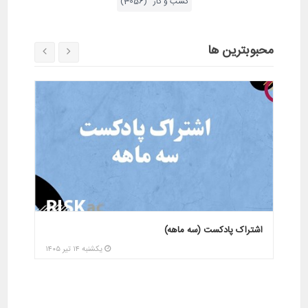
کسب و کار (3056)
محبوبترین ها
دوره پیش بینی تغییرات ژئوپولتیک و خاورمیانه در سال
دوره پ
1400(رایگان)
1400(رایگان)
پنجشنبه ۲۸ خرداد ۱۴۰۵