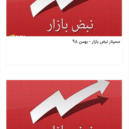
سمینار نبض بازار - بهمن 98