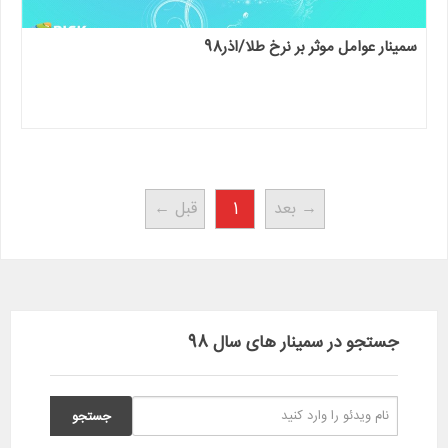
سمینار عوامل موثر بر نرخ طلا/اذر98
بعد →
1
← قبل
جستجو در سمینار های سال 98