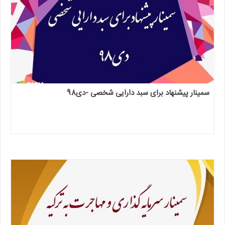
سمینار پیشنهاد برای سبد دارایی شخصی -دی98