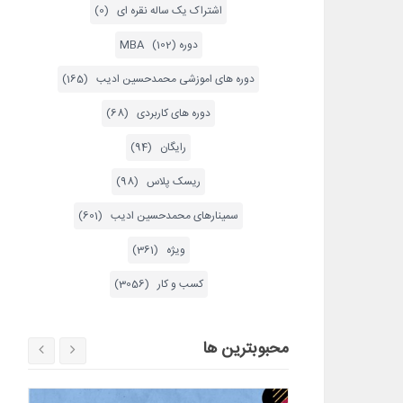
اشتراک یک ساله نقره ای (0)
دوره MBA (102)
دوره های اموزشی محمدحسین ادیب (165)
دوره های کاربردی (68)
رایگان (94)
ریسک پلاس (98)
سمینارهای محمدحسین ادیب (601)
ویژه (361)
کسب و کار (3056)
محبوبترین ها