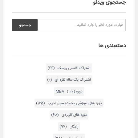
جستجوی ویدئو
بورس و اقتصاد جهانی را دسترسی دارید منو خرید
اشتراک
پاسخ
بردیا
۳ سال پیش
درود بر شما. وقت بخیر. من میخوام اشتراک یک ساله
نقره ای را خریداری کنم. آیا با این اشتراک، به لیست شرکت های
دسته‌بندی ها
بورسی که روزانه منتشر میکنید، هم دسترسی دارم؟
پاسخ
اشتراک اکادمی ریسک (44)
ریسک بازار
۳ سال پیش
اشتراک یک ساله نقره ای (0)
هرهفته یک روز سه شنبه ها به لیست بورس و اقتصاد
جهانی دسترسی دارید
دوره MBA (102)
پاسخ
دوره های اموزشی محمدحسین ادیب (165)
محمد شریفی
۳ سال پیش
سلام وقت بخیر من در حوزه بورس سمینار‌های استاد را
دوره های کاربردی (68)
می‌خواستم لطفا راهنمایی کنید و لطفا تلفن تماس را ارسال بفرمایید
رایگان (94)
پاسخ