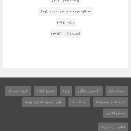
ریسک پلاس (98)
ریسک بازار
۳ سال پیش
سمینارهای محمدحسین ادیب (601)
۰۲۱۸۸۲۰۱۳۷ اشتراک ماهانه تحلیل بورس را خریداری
ویژه (361)
کنید
کسب و کار (3056)
پاسخ
ریسک بازار
آکادمی رایگان
ویژه
ویدیو کوتاه
خرید اشتراک
دوره ها و سمینارها
ارتباط با ما
اولین ویدیو که باید ببنید
پخش انلاین
قوانین و مقررات