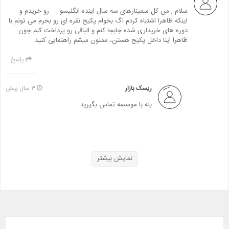
سلام , من کل سمینارهای سه سال اینده انگلیسو …. رو خریدم و
اینکه ظاهرا اشتباه کردم اگ بخوام پکیج نقره ای رو بخرم می تونم با
دوره های خریداری شده جابجا کنم و الباقی رو پرداخت کنم چون
ظاهرا اینا داخل پکیج هستن، ممنون میشم راهنمایی کنید
پاسخ
ریسک بازار
۳ سال پیش
بله با موسسه تماس بگیرید
پاسخ
fahi
۳ سال پیش
سلام سمینارها دیگه بصورت فصلی و شش ماهه نیستند؟
من سمینارهای قبلی رو دارم، آپشن برای من محسوب نمیشن
نمایش بیشتر
پاسخ
ریسک بازار
۳ سال پیش
دوره را به صورت ماهانه خریداری کنید کلیه سمینارهای
که یک ماه برگزار میشود بهمراه هفته یک رور لیست