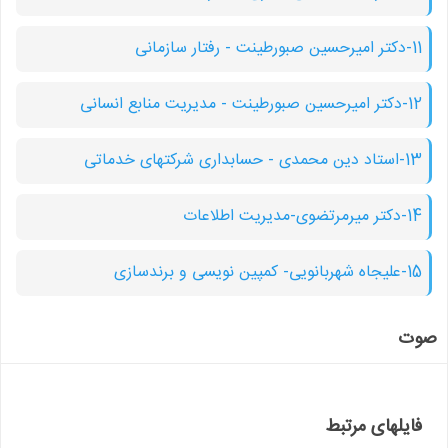
11-دکتر امیرحسین صبورطینت - رفتار سازمانی
12-دکتر امیرحسین صبورطینت - مدیریت منابع انسانی
13-استاد دین محمدی - حسابداری شرکتهای خدماتی
14-دکتر میرمرتضوی-مدیریت اطلاعات
15-علیجاه شهربانویی- کمپین نویسی و برندسازی
صوت
فایلهای مرتبط