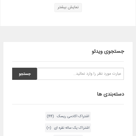
شرکت کرد ؟ مثلا فقط دوره استاد ادیب که مربوط به اشراف
نمایش بیشتر
اقتصادجهانی و مدیریت ریسک رو شرکت کنم
پاسخ
ریسک بازار
۵ سال پیش
دوره جامع کسب و کار به صورت پکیج است امکان
جستجوی ویدئو
ثبت نام تک دوره نیست
پاسخ
بهنام خسرومرادی
۵ سال پیش
با سلام من دوره جامع کسب و کار را خریداری کردم ولی
فایلها کامل نیست مثلا دوره دکتر زهرا هاشمی پور شناسایی اصول
حسابداری در مدیریت رو نمیتونم پیدا کنم لطفا راهنمایی بفرمایید با
دسته‌بندی ها
تشکر
پاسخ
اشتراک اکادمی ریسک (44)
ریسک بازار
۵ سال پیش
اشتراک یک ساله نقره ای (0)
در منو دوره جامع کسب و کار همه دوره ها به صورت