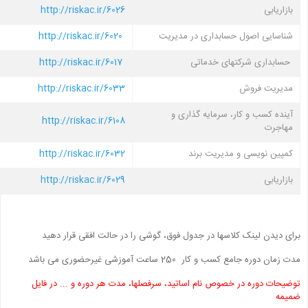
بازاریابی
http://riskac.ir/6026
شناسایی اصول حسابداری در مدیریت
http://riskac.ir/6020
حسابداری شرکتهای خدماتی
http://riskac.ir/6017
مدیریت فروش
http://riskac.ir/6033
آینده کسب و کار، سرمایه گذاری و
http://riskac.ir/6108
مهاجرت
کمپین نویسی و مدیریت برند
http://riskac.ir/6032
بازاریابی
http://riskac.ir/6029
برای دیدن لینک کلاسها در جدول فوق، گوشی را در حالت افقی قرار دهید
مدت زمان دوره جامع کسب و کار 250 ساعت آموزشی غیرحضوری می باشد
توضیحات دوره در خصوص نام اساتید، سرفصلها، مدت هر دوره و ... در فایل
ضمیمه