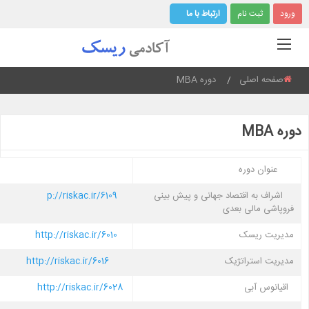
ورود
ثبت نام
ارتباط با ما
صفحه اصلی
دوره MBA
Current:
دوره MBA
عنوان دوره
اشراف به اقتصاد جهانی و پیش بینی
p://riskac.ir/6109
فروپاشی مالی بعدی
مدیریت ریسک
http://riskac.ir/6010
مدیریت استراتژیک
http://riskac.ir/6016
اقیانوس آبی
http://riskac.ir/6028