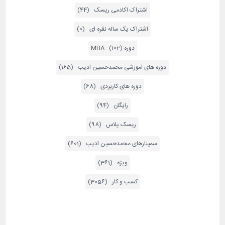
اشتراک اکادمی ریسک (44)
اشتراک یک ساله نقره ای (0)
دوره MBA (102)
دوره های اموزشی محمدحسین ادیب (165)
دوره های کاربردی (68)
رایگان (94)
ریسک پلاس (98)
سمینارهای محمدحسین ادیب (601)
ویژه (361)
کسب و کار (3056)