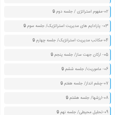
02-مفهوم استراتژی / جلسه دوم 🔒︎
03- پارادایم های مدیریت استراتژیک/ جلسه سوم 🔒︎
04-مکاتب مدیریت استرانژیک/ جلسه چهارم 🔒︎
05- ارکان جهت ساز/ جلسه پنجم 🔒︎
06- ماموریت/ جلسه ششم 🔒︎
07-چشم انداز/ جلسه هفتم 🔒︎
08-ارزشها/ جلسه هشتم 🔒︎
09-تحلیل محیطی/ جلسه نهم 🔒︎