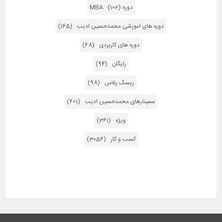
دوره MBA (102)
دوره های اموزشی محمدحسین ادیب (165)
دوره های کاربردی (68)
رایگان (94)
ریسک پلاس (98)
سمینارهای محمدحسین ادیب (601)
ویژه (361)
کسب و کار (3056)