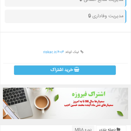
مدیریت وفاداری 🔒︎
لینک کوتاه:
riskac.ir/6014
خرید اشتراک
دسته بندی
دوره MBA