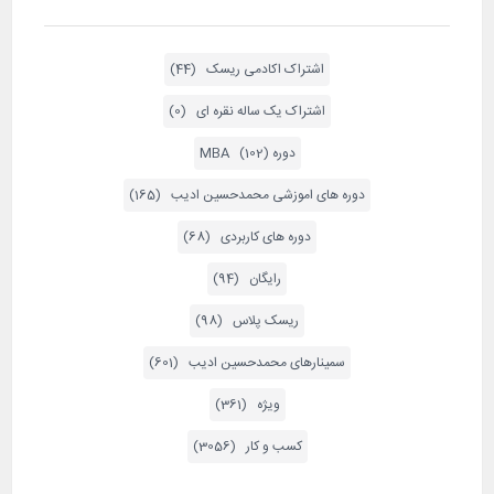
اشتراک اکادمی ریسک (44)
اشتراک یک ساله نقره ای (0)
دوره MBA (102)
دوره های اموزشی محمدحسین ادیب (165)
دوره های کاربردی (68)
رایگان (94)
ریسک پلاس (98)
سمینارهای محمدحسین ادیب (601)
ویژه (361)
کسب و کار (3056)