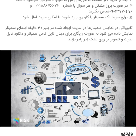
3. بعد از خرید ، از قسمت فاکتورهای من به فایلها دسترسی خواهید داشت
4. در صورت بروز مشکل و هر سوال با شماره 02188676676 و
09013770476تماس بگیرید
5. برای خرید تک سمینار با کاربری وارد شوید تا امکان خرید فعال شود
تغییراتی در نمایش سمینارها در سایت ایجاد شده در پلیر 30 دقیقه ابتدای سمینار
نمایش داده می شود به صورت رایگان برای دیدن فایل کامل سمینار و دانلود فایل
صوت و تصویر بر روی لینک زیر پلیر بزنید
Play
Video
ویدیو