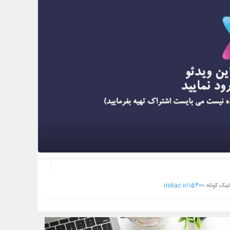
لینک کوتاه:
riskac.ir/15400