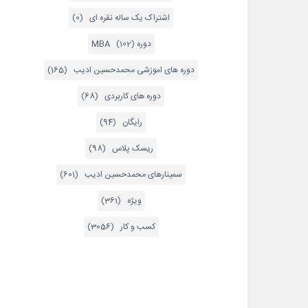
اشتراک یک ساله نقره ای (0)
دوره MBA (102)
دوره های اموزشی محمدحسین ادیب (165)
دوره های کاربردی (68)
رایگان (94)
ریسک پلاس (98)
سمینارهای محمدحسین ادیب (601)
ویژه (361)
کسب و کار (3056)