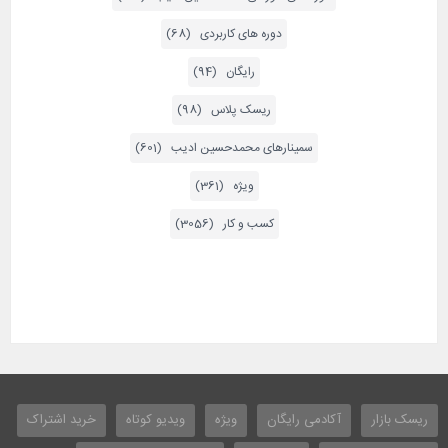
دوره های کاربردی (68)
رایگان (94)
ریسک پلاس (98)
سمینارهای محمدحسین ادیب (601)
ویژه (361)
کسب و کار (3056)
ریسک بازار
آکادمی رایگان
ویژه
ویدیو کوتاه
خرید اشتراک