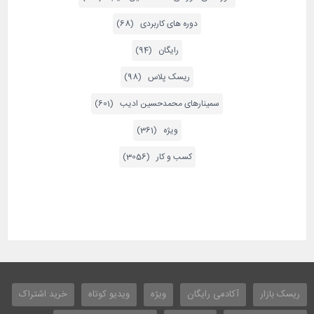
دوره های کاربردی (68)
رایگان (94)
ریسک پلاس (98)
سمینارهای محمدحسین ادیب (601)
ویژه (361)
کسب و کار (3056)
ریسک بازار
آکادمی رایگان
ویژه
ویدیو کوتاه
خرید اشتراک