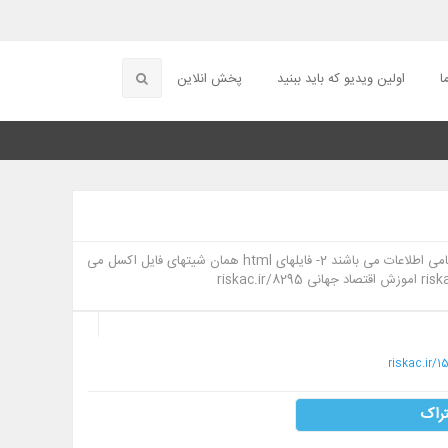
ا
اولین ویدیو که باید ببنید
پخش انلاین
نکات مربوط به استفاده از فایلها به شرح ذیل می باشد: 1- فایلهای اکسل حاوی تمامی اطلاعات می باشند 2- فایلهای html همان شیتهای فایل اکسل می
riskac.ir/
راک