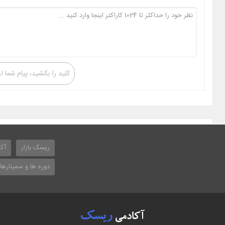
کلید را بکشید، پیام شما ا
ریسک بازار
آکا
دوره ها و سمینارها