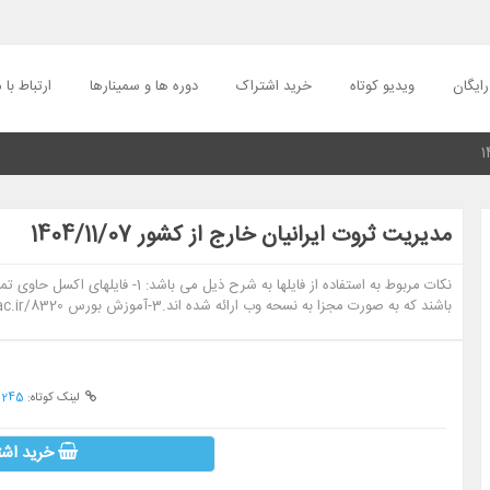
ایگان
ویدیو کوتاه
خرید اشتراک
دوره ها و سمینارها
ارتباط با م
مدیریت ثروت ایرانیان خارج از کشور 1404/11/07
باشند که به صورت مجزا به نسحه وب ارائه شده اند.3-آموزش بورس riskac.ir/8320 اموزش اقتصاد جهانی riskac.ir/8295
لینک کوتاه:
15245
خرید اشت