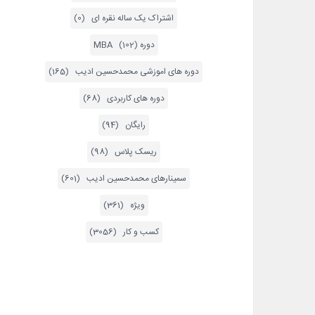
اشتراک یک ساله نقره ای (0)
دوره MBA (102)
دوره های اموزشی محمدحسین ادیب (165)
دوره های کاربردی (68)
رایگان (94)
ریسک پلاس (98)
سمینارهای محمدحسین ادیب (601)
ویژه (361)
کسب و کار (3056)