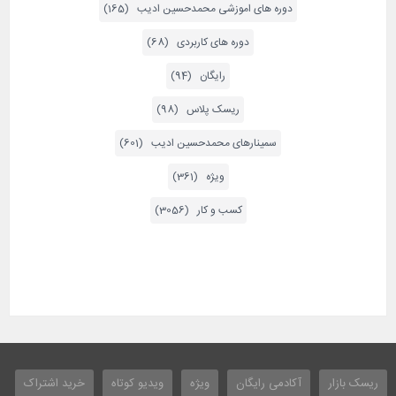
دوره های اموزشی محمدحسین ادیب (165)
دوره های کاربردی (68)
رایگان (94)
ریسک پلاس (98)
سمینارهای محمدحسین ادیب (601)
ویژه (361)
کسب و کار (3056)
ریسک بازار
آکادمی رایگان
ویژه
ویدیو کوتاه
خرید اشتراک