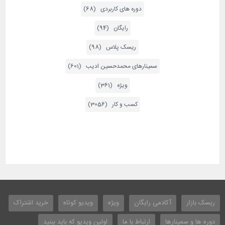
دوره های کاربردی (68)
رایگان (94)
ریسک پلاس (98)
سمینارهای محمدحسین ادیب (601)
ویژه (361)
کسب و کار (3056)
ریسک بازار
آکادمی رایگان
ویژه
ویدیو کوتاه
خرید اشتراک
دوره ها و سمینارها
ارتباط با ما
اولین ویدیو که باید ببنید