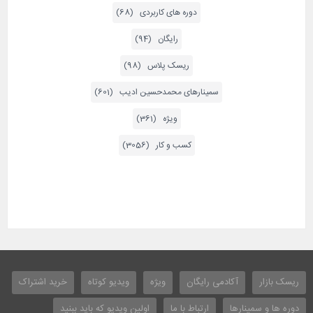
دوره های کاربردی (68)
رایگان (94)
ریسک پلاس (98)
سمینارهای محمدحسین ادیب (601)
ویژه (361)
کسب و کار (3056)
ریسک بازار
آکادمی رایگان
ویژه
ویدیو کوتاه
خرید اشتراک
دوره ها و سمینارها
ارتباط با ما
اولین ویدیو که باید ببنید