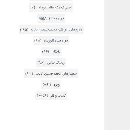
اشتراک یک ساله نقره ای (0)
دوره MBA (102)
دوره های اموزشی محمدحسین ادیب (165)
دوره های کاربردی (68)
رایگان (94)
ریسک پلاس (98)
سمینارهای محمدحسین ادیب (601)
ویژه (361)
کسب و کار (3056)