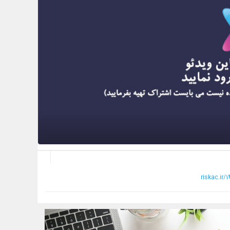
riskac.ir/1