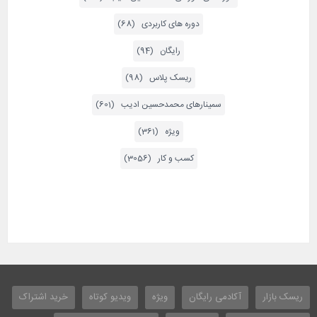
دوره های کاربردی (68)
رایگان (94)
ریسک پلاس (98)
سمینارهای محمدحسین ادیب (601)
ویژه (361)
کسب و کار (3056)
ریسک بازار
آکادمی رایگان
ویژه
ویدیو کوتاه
خرید اشتراک