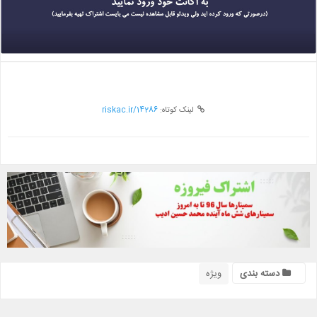
لینک کوتاه:
riskac.ir/14286
دسته بندی
ویژه