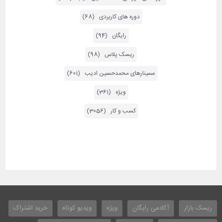
دوره های کاربردی (68)
رایگان (94)
ریسک پلاس (98)
سمینارهای محمدحسین ادیب (601)
ویژه (361)
کسب و کار (3056)
ریسک بازار
آکادمی رایگان
ویژه
ویدیو کوتاه
خرید اشتراک