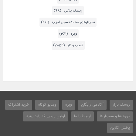
ریسک پلاس (98)
سمینارهای محمدحسین ادیب (601)
ویژه (361)
کسب و کار (3056)
ریسک بازار
آکادمی رایگان
ویژه
ویدیو کوتاه
خرید اشتراک
دوره ها و سمینارها
ارتباط با ما
اولین ویدیو که باید ببنید
پخش انلاین