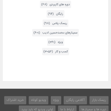
دوره های کاربردی (68)
رایگان (94)
ریسک پلاس (98)
سمینارهای محمدحسین ادیب (601)
ویژه (361)
کسب و کار (3056)
ریسک بازار
آکادمی رایگان
ویژه
ویدیو کوتاه
خرید اشتراک
دوره ها و سمینارها
ارتباط با ما
اولین ویدیو که باید ببنید