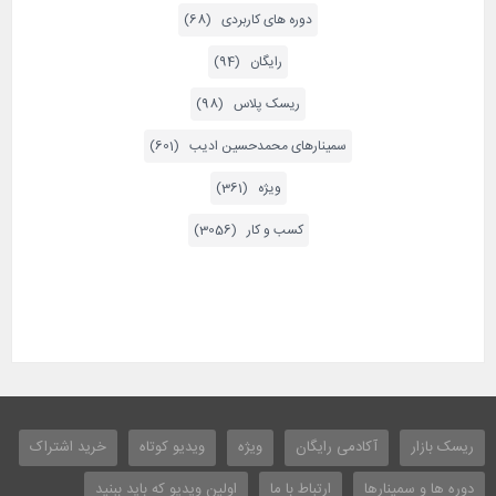
دوره های کاربردی (68)
رایگان (94)
ریسک پلاس (98)
سمینارهای محمدحسین ادیب (601)
ویژه (361)
کسب و کار (3056)
ریسک بازار
آکادمی رایگان
ویژه
ویدیو کوتاه
خرید اشتراک
دوره ها و سمینارها
ارتباط با ما
اولین ویدیو که باید ببنید