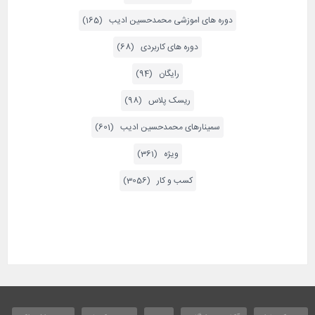
دوره های اموزشی محمدحسین ادیب (165)
دوره های کاربردی (68)
رایگان (94)
ریسک پلاس (98)
سمینارهای محمدحسین ادیب (601)
ویژه (361)
کسب و کار (3056)