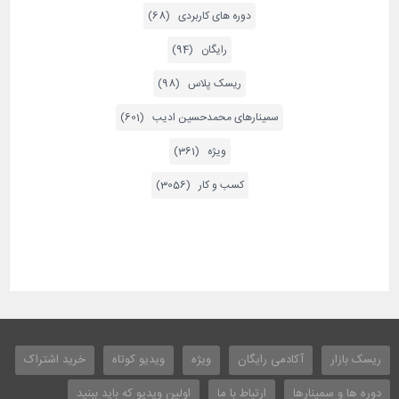
دوره های کاربردی (68)
رایگان (94)
ریسک پلاس (98)
سمینارهای محمدحسین ادیب (601)
ویژه (361)
کسب و کار (3056)
ریسک بازار
آکادمی رایگان
ویژه
ویدیو کوتاه
خرید اشتراک
دوره ها و سمینارها
ارتباط با ما
اولین ویدیو که باید ببنید