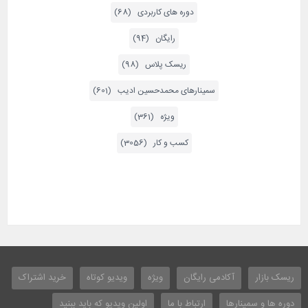
دوره های کاربردی (68)
رایگان (94)
ریسک پلاس (98)
سمینارهای محمدحسین ادیب (601)
ویژه (361)
کسب و کار (3056)
ریسک بازار
آکادمی رایگان
ویژه
ویدیو کوتاه
خرید اشتراک
دوره ها و سمینارها
ارتباط با ما
اولین ویدیو که باید ببنید