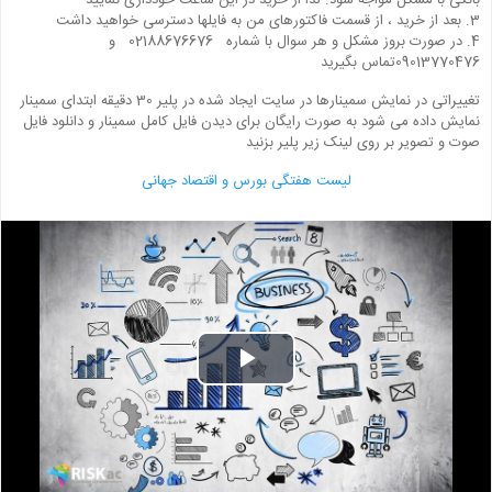
بانکی با مشکل مواجه شود. لذا از خرید در این ساعت خودداری نمایید
3. بعد از خرید ، از قسمت فاکتورهای من به فایلها دسترسی خواهید داشت
4. در صورت بروز مشکل و هر سوال با شماره 02188676676 و
09013770476تماس بگیرید
تغییراتی در نمایش سمینارها در سایت ایجاد شده در پلیر 30 دقیقه ابتدای سمینار
نمایش داده می شود به صورت رایگان برای دیدن فایل کامل سمینار و دانلود فایل
صوت و تصویر بر روی لینک زیر پلیر بزنید
لیست هفتگی بورس و اقتصاد جهانی
Play
Video