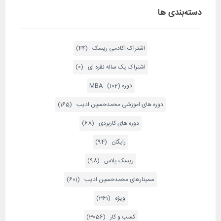
دسته‌بندی ها
اشتراک اکادمی ریسک (44)
اشتراک یک ساله نقره ای (0)
دوره MBA (102)
دوره های اموزشی محمدحسین ادیب (165)
دوره های کاربردی (68)
رایگان (94)
ریسک پلاس (98)
سمینارهای محمدحسین ادیب (601)
ویژه (361)
کسب و کار (3056)