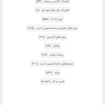
اشتراک اکادمی ریسک (44)
اشتراک یک ساله نقره ای (0)
دوره MBA (102)
دوره های اموزشی محمدحسین ادیب (165)
دوره های کاربردی (68)
رایگان (94)
ریسک پلاس (98)
سمینارهای محمدحسین ادیب (601)
ویژه (361)
کسب و کار (3056)