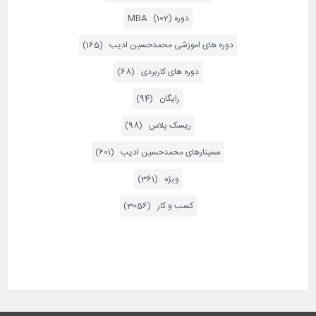
دوره MBA (102)
دوره های اموزشی محمدحسین ادیب (165)
دوره های کاربردی (68)
رایگان (94)
ریسک پلاس (98)
سمینارهای محمدحسین ادیب (601)
ویژه (361)
کسب و کار (3056)