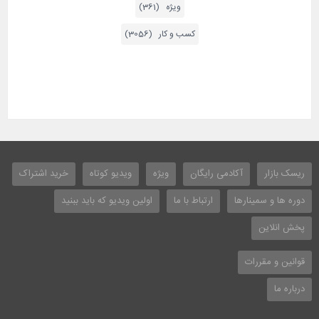
ویژه (361)
کسب و کار (3056)
ریسک بازار
آکادمی رایگان
ویژه
ویدیو کوتاه
خرید اشتراک
دوره ها و سمینارها
ارتباط با ما
اولین ویدیو که باید ببنید
پخش انلاین
قوانین و مقررات
درباره ما