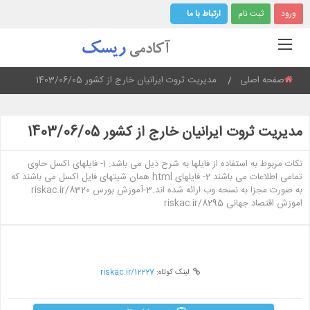
ورود
ثبت نام
ارتباط با ما
صفحه اصلی
Current:
مدیریت ثروت ایرانیان خارج از کشور 1403/06/05
مدیریت ثروت ایرانیان خارج از کشور 1403/06/05
نکات مربوط به استفاده از فایلها به شرح ذیل می باشد: 1- فایلهای اکسل حاوی
تمامی اطلاعات می باشند 2- فایلهای html همان شیتهای فایل اکسل می باشند که
به صورت مجزا به نسحه وب ارائه شده اند.3-آموزش بورس riskac.ir/8320
اموزش اقتصاد جهانی riskac.ir/8295
لینک کوتاه:
riskac.ir/12227