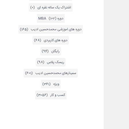
اشتراک یک ساله نقره ای (0)
دوره MBA (102)
دوره های اموزشی محمدحسین ادیب (165)
دوره های کاربردی (68)
رایگان (94)
ریسک پلاس (98)
سمینارهای محمدحسین ادیب (601)
ویژه (361)
کسب و کار (3056)