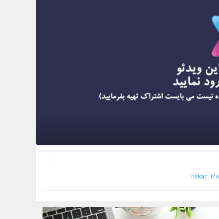
riskac.ir/1