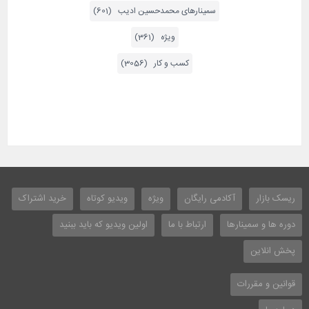
سمینارهای محمدحسین ادیب (601)
ویژه (361)
کسب و کار (3056)
ریسک بازار
آکادمی رایگان
ویژه
ویدیو کوتاه
خرید اشتراک
دوره ها و سمینارها
ارتباط با ما
اولین ویدیو که باید ببنید
پخش انلاین
قوانین و مقررات