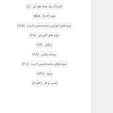
اشتراک یک ساله نقره ای (0)
دوره MBA (102)
دوره های اموزشی محمدحسین ادیب (165)
دوره های کاربردی (68)
رایگان (94)
ریسک پلاس (98)
سمینارهای محمدحسین ادیب (601)
ویژه (361)
کسب و کار (3056)