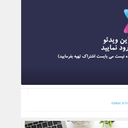
riskac.ir/1