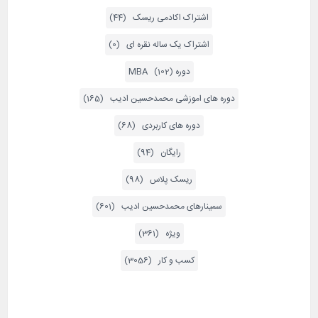
اشتراک اکادمی ریسک (44)
اشتراک یک ساله نقره ای (0)
دوره MBA (102)
دوره های اموزشی محمدحسین ادیب (165)
دوره های کاربردی (68)
رایگان (94)
ریسک پلاس (98)
سمینارهای محمدحسین ادیب (601)
ویژه (361)
کسب و کار (3056)