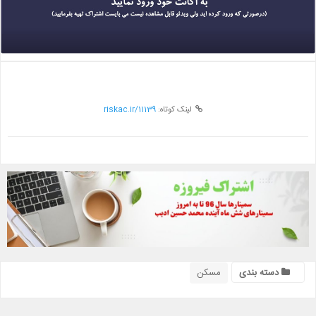
لینک کوتاه:
riskac.ir/11139
دسته بندی
مسکن