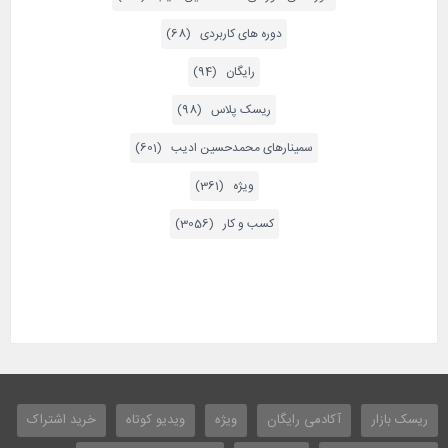
دوره های کاربردی (68)
رایگان (94)
ریسک پلاس (98)
سمینارهای محمدحسین ادیب (601)
ویژه (361)
کسب و کار (3056)
ریسک بازار
آکادمی رایگان
ویژه
ویدیو کوتاه
خرید اشتراک