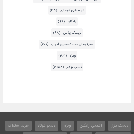
دوره های کاربردی (68)
رایگان (94)
ریسک پلاس (98)
سمینارهای محمدحسین ادیب (601)
ویژه (361)
کسب و کار (3056)
ریسک بازار
آکادمی رایگان
ویژه
ویدیو کوتاه
خرید اشتراک