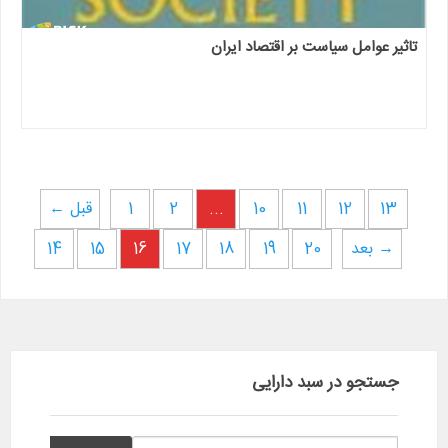
تاثیر عوامل سیاست بر اقتصاد ایران
13
12
11
10
...
2
1
← قبل
بعد →
20
19
18
17
16
15
14
جستجو در سبد دارایی