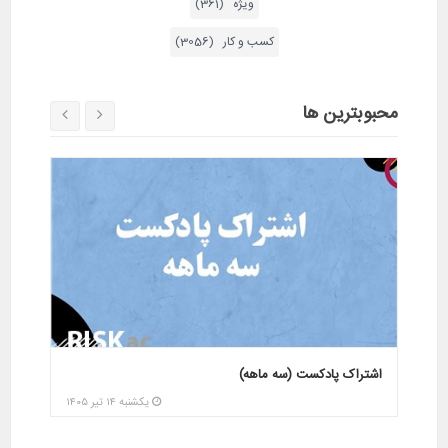
ویژه (361)
کسب و کار (3056)
محبوبترین ها
دوره پیش بینی تغییرات ژئوپولتیک و خاورمیانه در سال
دوره پ
1400(رایگان)
1400(رایگان)
پنجشنبه ۲۸ خرداد ۱۴۰۵