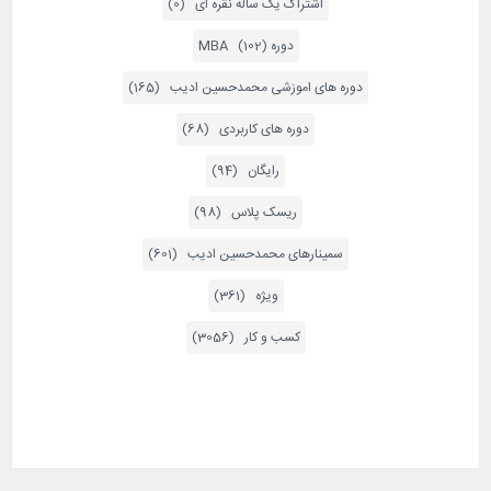
اشتراک یک ساله نقره ای (0)
دوره MBA (102)
دوره های اموزشی محمدحسین ادیب (165)
دوره های کاربردی (68)
رایگان (94)
ریسک پلاس (98)
سمینارهای محمدحسین ادیب (601)
ویژه (361)
کسب و کار (3056)