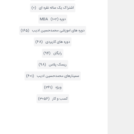
اشتراک یک ساله نقره ای (0)
دوره MBA (102)
دوره های اموزشی محمدحسین ادیب (165)
دوره های کاربردی (68)
رایگان (94)
ریسک پلاس (98)
سمینارهای محمدحسین ادیب (601)
ویژه (361)
کسب و کار (3056)