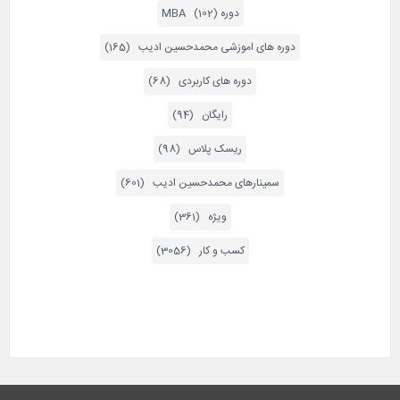
دوره MBA (102)
دوره های اموزشی محمدحسین ادیب (165)
دوره های کاربردی (68)
رایگان (94)
ریسک پلاس (98)
سمینارهای محمدحسین ادیب (601)
ویژه (361)
کسب و کار (3056)