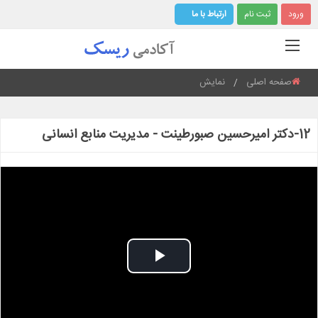
ورود
ثبت نام
ارتباط با ما
صفحه اصلی
نمایش
Current:
12-دکتر امیرحسین صبورطینت - مدیریت منابع انسانی
Play
Video